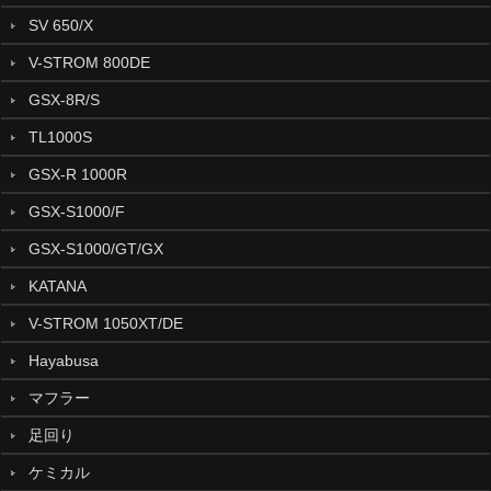
SV 650/X
V-STROM 800DE
GSX-8R/S
TL1000S
GSX-R 1000R
GSX-S1000/F
GSX-S1000/GT/GX
KATANA
V-STROM 1050XT/DE
Hayabusa
マフラー
足回り
ケミカル