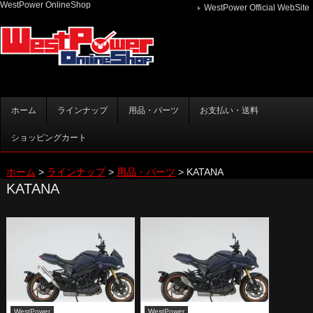
WestPower OnlineShop
WestPower Official WebSite
メインメニュー
ホーム
ラインナップ
用品・パーツ
お支払い・送料
メインコンテンツへ移動
サブコンテンツへ移動
ショッピングカート
ホーム
>
ラインナップ
>
用品・パーツ
>
KATANA
KATANA
WestPower
WestPower