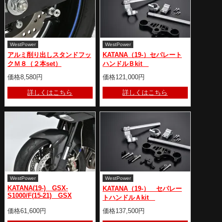
WestPower
WestPower
アルミ削り出しスタンドフッ
KATANA（19-）セパレート
クＭ８（２本set）
ハンドルＢkit
価格8,580円
価格121,000円
詳しくはこちら
詳しくはこちら
WestPower
WestPower
KATANA(19-) GSX-
KATANA（19-） セパレー
S1000/F(15-21) GSX
トハンドルＡkit
価格61,600円
価格137,500円