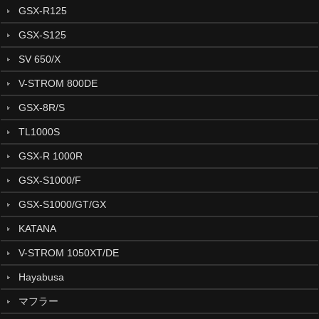
GSX-R125
GSX-S125
SV 650/X
V-STROM 800DE
GSX-8R/S
TL1000S
GSX-R 1000R
GSX-S1000/F
GSX-S1000/GT/GX
KATANA
V-STROM 1050XT/DE
Hayabusa
マフラー