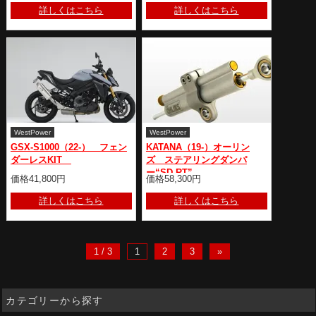
詳しくはこちら
詳しくはこちら
WestPower
WestPower
GSX-S1000（22-） フェン
KATANA（19-）オーリン
ダーレスKIT
ズ ステアリングダンパ
ー“SD RT”
価格41,800円
価格58,300円
詳しくはこちら
詳しくはこちら
1 / 3
1
2
3
»
カテゴリーから探す