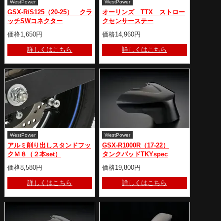
WestPower
WestPower
GSX-R/S125（20-25） クラ
オーリンズ TTX ストロー
ッチSWコネクター
クセンサーステー
価格1,650円
価格14,960円
詳しくはこちら
詳しくはこちら
WestPower
WestPower
アルミ削り出しスタンドフッ
GSX-R1000R（17-22）
クＭ８（２本set）
タンクパッドTKYspec
価格8,580円
価格19,800円
詳しくはこちら
詳しくはこちら